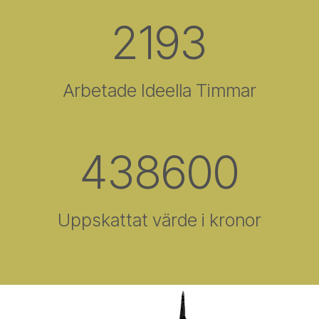
2193
Arbetade Ideella Timmar
438600
Uppskattat värde i kronor