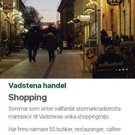
Vadstena handel
Shopping
Sommar som vinter vallfärdar stormarknadströtta
människor till Vadstenas unika shoppingmiljö.
Här finns närmare 50 butiker, restauranger, caféer